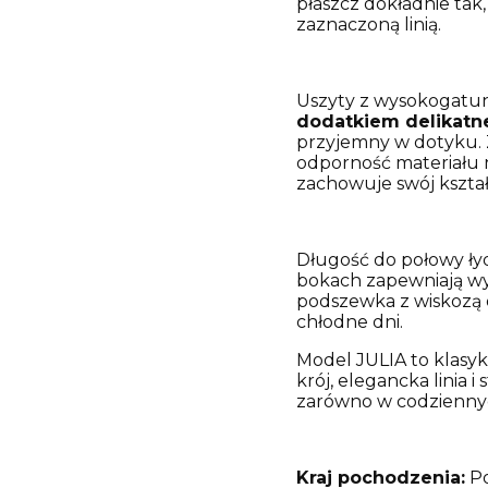
płaszcz dokładnie tak,
zaznaczoną linią.
Uszyty z wysokogatu
dodatkiem delikatne
przyjemny w dotyku. Z
odporność materiału n
zachowuje swój kształ
Długość do połowy łyd
bokach zapewniają w
podszewka z wiskozą 
chłodne dni.
Model JULIA to klasy
krój, elegancka linia 
zarówno w codziennych
Kraj pochodzenia:
Po