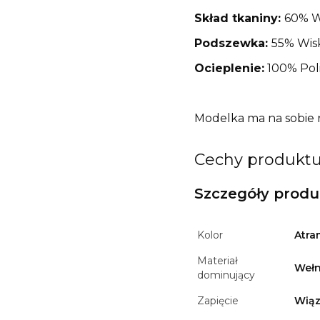
Skład tkaniny:
60% W
Podszewka:
55% Wisk
Ocieplenie:
100% Poli
Modelka ma na sobie r
Cechy produkt
Szczegóły prod
Kolor
Atra
Materiał
Weł
dominujący
Zapięcie
Wią