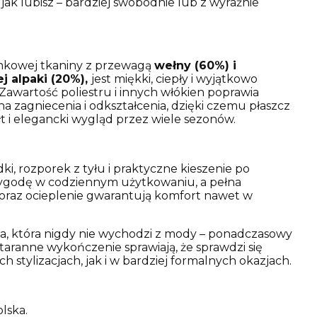
 jak lubisz – bardziej swobodnie lub z wyraźnie
nkowej tkaniny z przewagą
wełny (60%) i
j alpaki (20%),
jest miękki, ciepły i wyjątkowo
awartość poliestru i innych włókien poprawia
a zagniecenia i odkształcenia, dzięki czemu płaszcz
t i elegancki wygląd przez wiele sezonów.
ki, rozporek z tyłu i praktyczne kieszenie po
ygodę w codziennym użytkowaniu, a pełna
oraz ocieplenie gwarantują komfort nawet w
ka, która nigdy nie wychodzi z mody – ponadczasowy
i staranne wykończenie sprawiają, że sprawdzi się
 stylizacjach, jak i w bardziej formalnych okazjach.
lska.