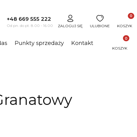
Produkt
+48 669 555 222
j
Od pn. do pt. 8.00 - 16.00
ZALOGUJ SIĘ
ULUBIONE
KOSZYK
Produkty 
Nas
Punkty sprzedaży
Kontakt
KOSZYK
Granatowy