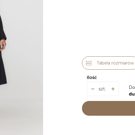
Wybierz wariant pro
Poszczególne warianty m
*
ROZMIAR
36
38
40
42
Tabela rozmiarów
Ilość
Do
szt.
du