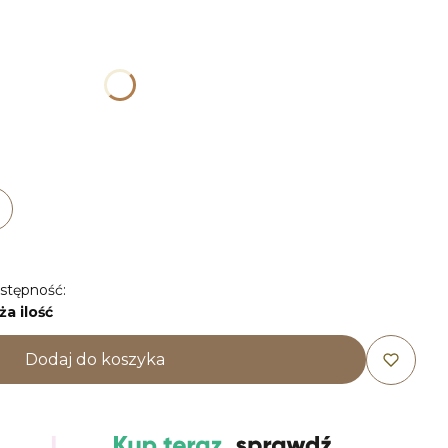
duktu:
ogą różnić się ceną
44
46
stępność:
ża ilość
Dodaj do koszyka