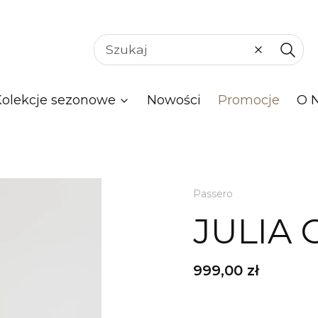
Wyczyść
Szuka
Kolekcje sezonowe
Nowości
Promocje
O 
Passero
JULIA 
Cena
999,00 zł