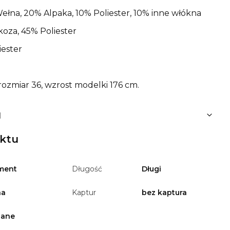
ełna, 20% Alpaka, 10% Poliester, 10% inne włókna
oza, 45% Poliester
ester
ozmiar 36, wzrost modelki 176 cm.
u
uktu
ment
Długość
Długi
na
Kaptur
bez kaptura
zane