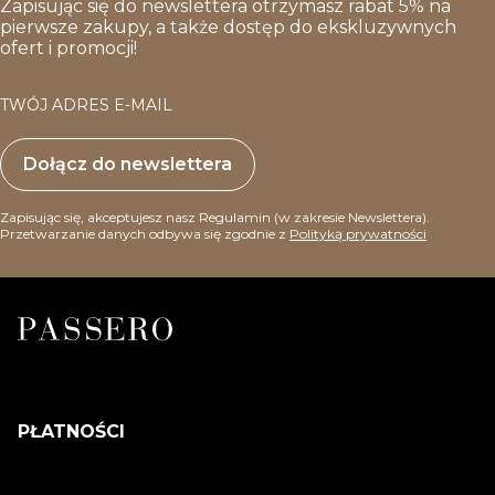
Zapisując się do newslettera otrzymasz rabat 5% na
pierwsze zakupy, a także dostęp do ekskluzywnych
ofert i promocji!
TWÓJ ADRES E-MAIL
Dołącz do newslettera
Zapisując się, akceptujesz nasz Regulamin (w zakresie Newslettera).
Przetwarzanie danych odbywa się zgodnie z
Polityką prywatności
PŁATNOŚCI